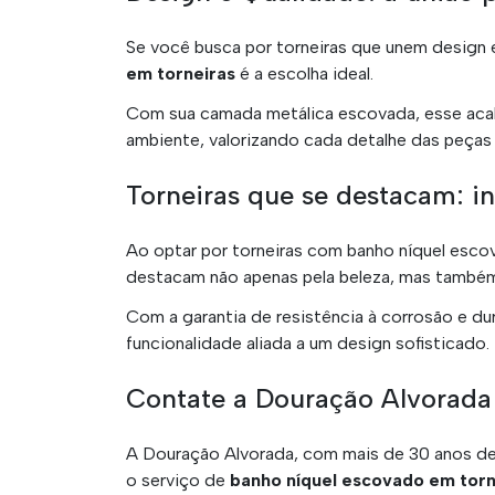
Se você busca por torneiras que unem design e
em torneiras
é a escolha ideal.
Com sua camada metálica escovada, esse aca
ambiente, valorizando cada detalhe das peça
Torneiras que se destacam: i
Ao optar por torneiras com banho níquel esco
destacam não apenas pela beleza, mas também
Com a garantia de resistência à corrosão e du
funcionalidade aliada a um design sofisticado.
Contate a Douração Alvorada 
A Douração Alvorada, com mais de 30 anos de
o serviço de
banho níquel escovado em torn