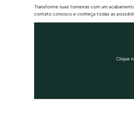
Transforme suas torneiras com um acabamento 
contato conosco e conheça todas as possibilid
Clique n