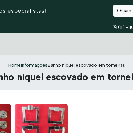
s especialistas!
Orçame
Whats
(11) 91
Home
Informações
Banho níquel escovado em torneiras
nho níquel escovado em tornei