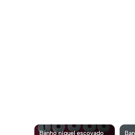
Banho níquel escovado
Ban