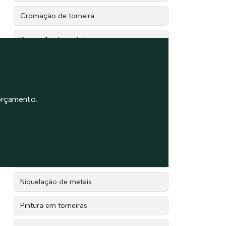
Cromação de torneira
Douração de metais sp
Douração de peças
Douração galvanoplastia
 orçamento.
Empresa de banho de ouro
Empresa de niquelação
Níquel escovado
Niquelação de metais
Pintura em torneiras